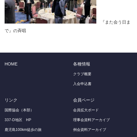
『また会う日ま
で』の斉唱
HOME
各種情報
クラブ概要
入会申込書
リンク
会員ページ
国際協会（本部）
会員拡大ボード
337-D地区 HP
理事会資料アーカイブ
鹿児島100km徒歩の旅
例会資料アーカイブ