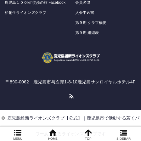
鹿児島１００km徒歩の旅 Facebook
会員名簿
柏創生ライオンズクラブ
入会申込書
第９期 クラブ概要
第９期 組織表
〒890-0062 鹿児島市与次郎1-8-10鹿児島サンロイヤルホテル4F
RSS
©
鹿児島維新ライオンズクラブ【公式】｜鹿児島市で活動する若くパ
ワーあふれるライオンズクラブです
MENU
HOME
TOP
SIDEBAR